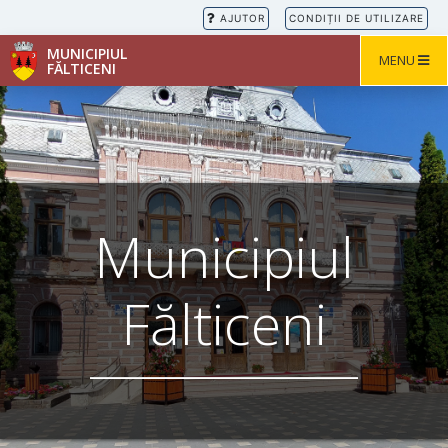
AJUTOR
CONDIȚII DE UTILIZARE
MUNICIPIUL
TOGGLE NA
MENU
FĂLTICENI
Municipiul
Fălticeni